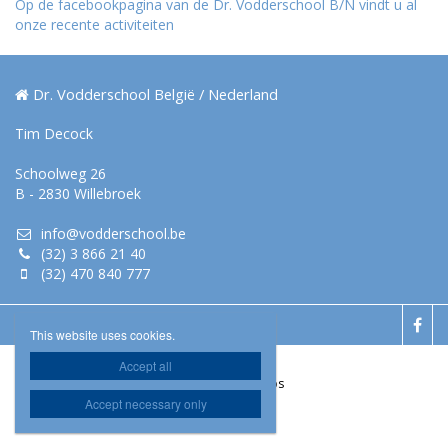
Op de facebookpagina van de Dr. Vodderschool B/N vindt u al
onze recente activiteiten
Dr. Vodderschool België / Nederland
Tim Decock
Schoolweg 26
B - 2830 Willebroek
info@vodderschool.be
(32) 3 866 21 40
(32) 470 840 777

This website uses cookies.
Accept all
Website door Livalos
Accept necessary only