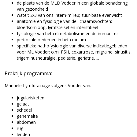
de plaats van de MLD Vodder in een globale benadering
van gezondheid
water: 2/3 van ons intern-milieu; zuur-base evenwicht
anatomie en fysiologie van de lichaamsvochten:
bloedsomloop, lymfstelsel en interstitiëel
fysiologie van het celmetabolisme en de immuniteit
perifocale oedemen in het cranium
specifieke pathofysiologie van diverse indicatiegebieden
voor ML Vodder; o.m. PSH, coxartrose, migraine, sinusitis,
trigeminusneuralgie, pediatrie, geriatrie, ...
Praktijk programma:
Manuele Lymfdrainage volgens Vodder van:
jugularisketen
gelaat
schedel
gehemelte
abdomen
rug
lenden